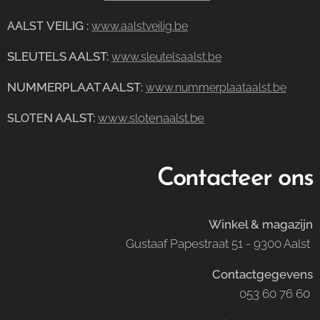
VEILIG
:
AALST
www.aalstveilig.be
SLEUTELS AALST:
www.sleutelsaalst.be
NUMMERPLAAT AALST
:
www.nummerplaataalst.be
N AALST:
www.slotenaalst.be
SLOTE
Contacteer ons
Winkel & magazijn
Gustaaf Papestraat 51 - 9300 Aalst
Contactgegevens
053 60 76 60