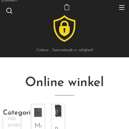
Cobeco - Speciaalzaak in veiligheid
Online winkel
Categorieën
Alle
producten
Magno