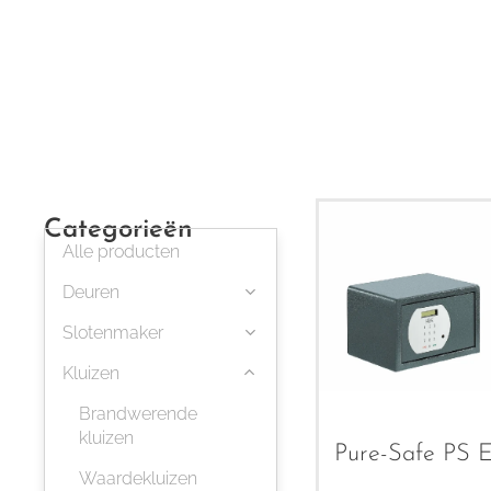
Categorieën
Alle producten
Deuren
Slotenmaker
Kluizen
Brandwerende
kluizen
Pure-Safe PS 
Waardekluizen