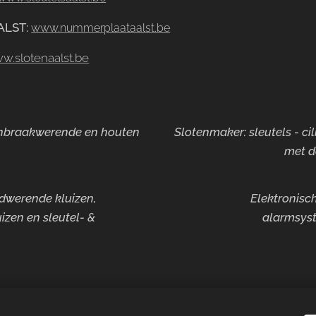
ALST
:
www.nummerplaataalst.be
w.slotenaalst.be
 inbraakwerende en houten
Slotenmaker: sleutels - ci
met d
ndwerende kluizen,
Elektronisch
izen en sleutel- &
alarmsyst