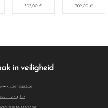
303,00
€
302,00
€
ak in veiligheid
ww.kluizenaalst.be
aalstveilig.be
www.sleutelsaalst.be