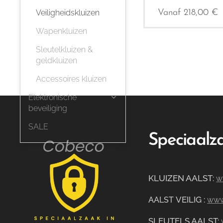
Veiligheidskluizen
Vanaf
218,00
€
Wapenkluizen
Sleutelkluizen &
geldkluizen
Accessoires kluizen
Elektronische
beveiliging
SALE
Speciaalza
KLUIZEN AALST
:
w
VEILIG
:
AALST
www.
SLEUTELS AALST: