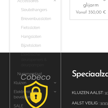
Accessoires
glijarm
Sleutelhangers
Vanaf
350,00
€
Brievenbussloten
Fietssloten
Hangsloten
Bijzetsloten
Elektrische
deuropeners &
deurpompen
Speciaalza
Nummerplaat
Kluizen
Elektronische
KLUIZEN AALST
:
w
beveiliging
VEILIG
:
AALST
www.
SALE