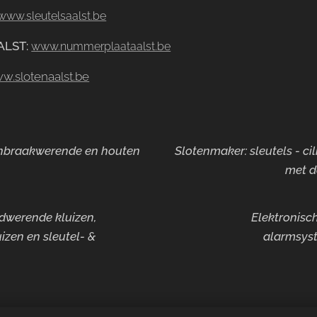
www.sleutelsaalst.be
ALST
:
www.nummerplaataalst.be
w.slotenaalst.be
 inbraakwerende en houten
Slotenmaker: sleutels - ci
met d
ndwerende kluizen,
Elektronisch
izen en sleutel- &
alarmsyst