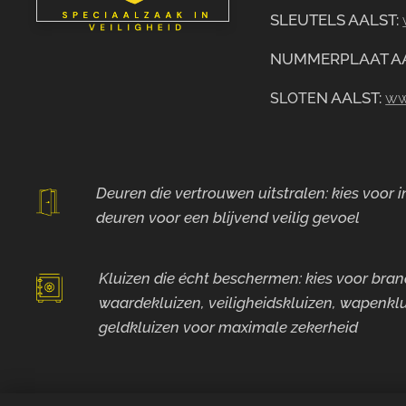
SLEUTELS AALST:
NUMMERPLAAT A
N AALST:
ww
SLOTE
Deuren die vertrouwen uitstralen: kies voor
deuren voor
een blijvend veilig gevoel
Kluizen die écht beschermen: kies voor bra
waardekluizen, veiligheidskluizen, wapenklu
geldkluizen voor maximale zekerheid