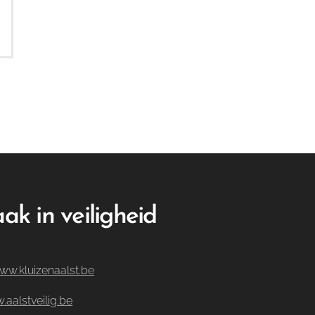
ak in veiligheid
ww.kluizenaalst.be
aalstveilig.be