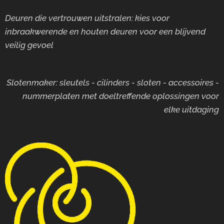
grendeli
Deuren die vertrouwen uitstralen: kies voor
ngs-
inbraakwerende en houten deuren voor
een blijvend
systeme
veilig gevoel
n
Basisafw
erking:
Slotenmaker: sleutels - cilinders - sloten - accessoires -
zilver-
nummerplaten met doeltreffende oplossingen voor
metallic
elke uitdaging
Praktisc
he
kenmerk
en MTD
740:
Afmetin
gen
buiten:
380 x