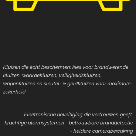
Gewicht:
104 kg
Inhoud:
38,5 l
Verstelb
are
legborde
n: 1
Kluizen die écht beschermen: kies voor brandwerende
Praktisc
kluizen, waardekluizen, veiligheidskluizen,
he
wapenkluizen en sleutel- & geldkluizen voor maximale
kenmerk
zekerheid
en MTD
760:
Afmetin
Elektronische beveiliging die vertrouwen geeft:
gen
krachtige alarmsystemen - betrouwbare branddetectie
buiten:
- heldere camerabewaking