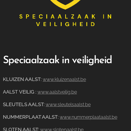
Speciaalzaak in veiligheid
KLUIZEN AALST
:
www.kluizenaalst.be
VEILIG
:
AALST
www.aalstveilig.be
SLEUTELS AALST:
www.sleutelsaalst.be
NUMMERPLAAT AALST
:
www.nummerplaataalst.be
N AALST:
www.slotenaalst.be
SLOTE