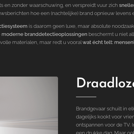
ts en zonder waarschuwing, en verspreidt vuur zich
snelle
wsberichten hoe een (nachtelijke) brand opnieuw levens e
ctiesysteem
is daarom geen luxe, maar absolute noodzaak i
e
moderne branddetectieoplossingen
beschermt u niet a
olle materialen, maar redt u vooral
wat écht telt: mense
Draadloz
Brandgevaar schuilt in e
dagelijks kookt voor vri
ontspannen voor de TV. I
een drukke dag. Maar ook