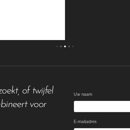
frequenties: 2G /
tot 600 Mbps. FOTOVERIFICATIE Soorten fotoverificatie: door
alarm; bij scenari
van de foto's: tot 
pixels Aantal foto's in 
BEVEILIGING Sabotagealarm Bescherming tegen spoofen
Frequentieverspringing BEHUIZING Afmeting
36 mm Gewicht: 36
kt, of twijfel
Uw naam
mbineert voor
E-mailadres