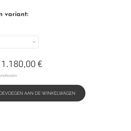
n variant:
f
1.180,00
€
zendkosten
OEVOEGEN AAN DE WINKELWAGEN