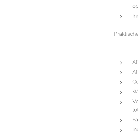
op
In
Praktisch
Af
Af
Ge
W
Vo
to
Fa
In