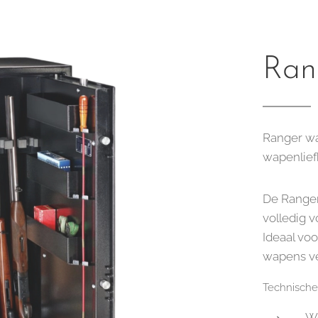
Ran
Ranger wa
wapenlie
De Ranger
volledig 
Ideaal voo
wapens ve
Technisch
We