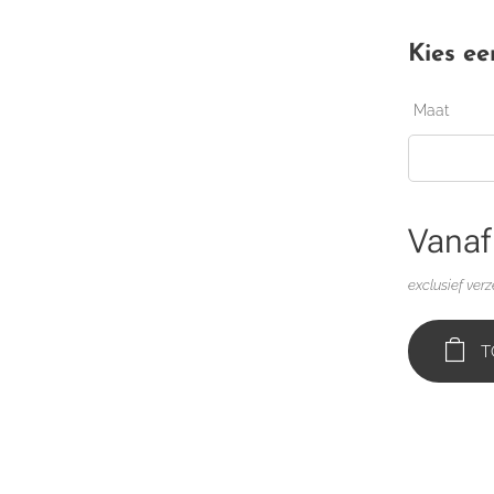
Kies ee
Maat
Vana
exclusief ver
T