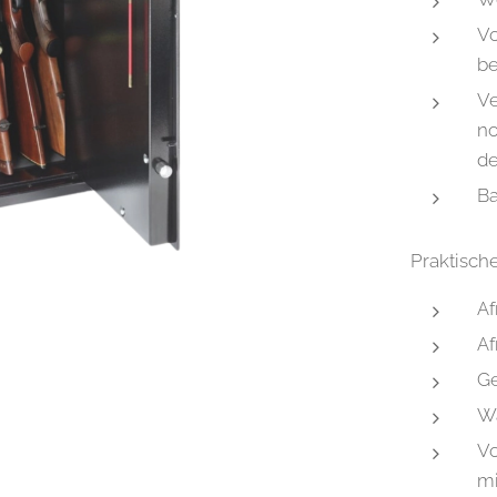
Vo
be
Ve
no
d
Ba
Praktisch
Af
Af
Ge
Wa
Vo
mi