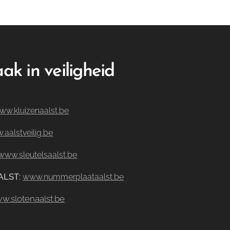
ak in veiligheid
ww.kluizenaalst.be
aalstveilig.be
www.sleutelsaalst.be
ALST
:
www.nummerplaataalst.be
w.slotenaalst.be