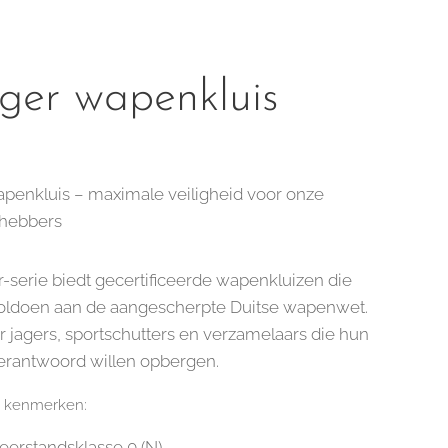
ger wapenkluis
penkluis – maximale veiligheid voor onze
fhebbers
-serie biedt gecertificeerde wapenkluizen die
voldoen aan de aangescherpte Duitse wapenwet.
r jagers, sportschutters en verzamelaars die hun
rantwoord willen opbergen.
e kenmerken:
erstandsklasse 0 (N)