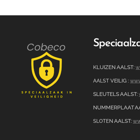
Speciaalza
KLUIZEN AALST
:
w
VEILIG
:
AALST
www.
SLEUTELS AALST:
NUMMERPLAAT A
N AALST:
ww
SLOTE