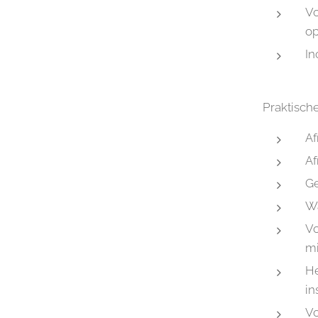
Vo
op
In
Praktisch
Af
Af
Ge
Wa
Vo
mi
He
in
Vo