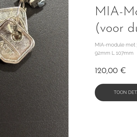
MIA-Mod
(voor d
MIA-module met 3 
92mm L 107mm
120,00
€
TOON DET