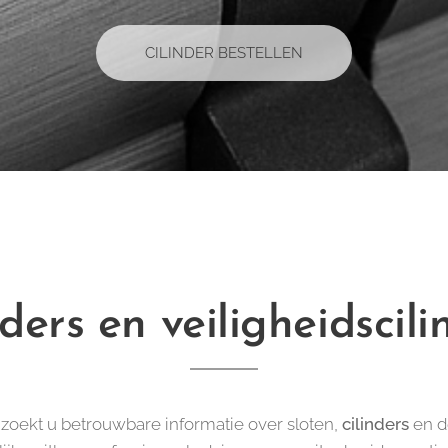
CILINDER BESTELLEN
nders en veiligheidscili
zoekt u betrouwbare informatie over sloten,
cilinders
en d