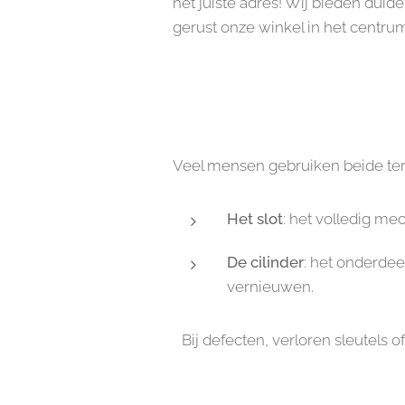
het juiste adres! Wij bieden duid
gerust onze winkel in het centr
Veel mensen gebruiken beide terme
Het slot
: het volledig me
De cilinder
: het onderdee
vernieuwen.
Bij defecten, verloren sleutels o