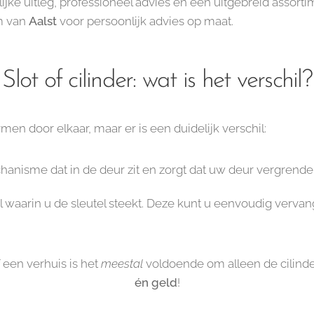
elijke uitleg, professioneel advies en een uitgebreid assor
um van
Aalst
voor persoonlijk advies op maat.
Slot of cilinder: wat is het verschil?
n door elkaar, maar er is een duidelijk verschil:
chanisme dat in de deur zit en zorgt dat uw deur vergrendel
l waarin u de sleutel steekt. Deze kunt u eenvoudig vervan
f een verhuis is het
meestal
voldoende om alleen de cilinde
én geld
!