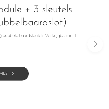
ule + 3 sleutels
ubbelbaardslot)
dubbele baardsleutels Verkrijgbaar in: L
AILS