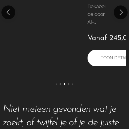
Bekabel
de door
,00
€
AI-
aangedr
Vanaf
245,0
even IP-
AILS
beveiligi
ngscam
TOON DETAIL
era met
hybride
verlichti
ng,
TrueWD
R,
Niet meteen gevonden wat je
microfoo
n, en
zoekt, of twijfel je of je de juiste
PoE/12V