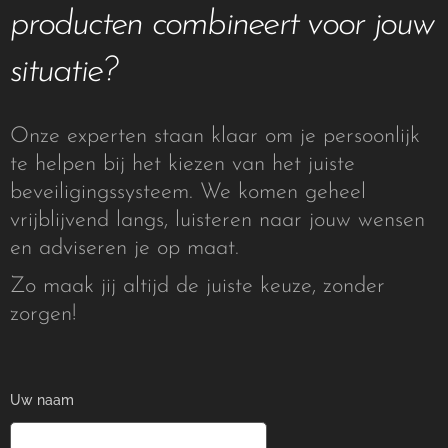
. Voor
producten combineert voor jouw
gebruik
en
situatie?
buiten.
Beschik
Onze experten staan klaar om je persoonlijk
bare
te helpen bij het kiezen van het juiste
kleuren:
beveiligingssysteem. We komen geheel
wit -
vrijblijvend langs, luisteren naar jouw wensen
zwart
en adviseren je op maat.
Zo maak jij altijd de juiste keuze, zonder
zorgen!
Uw naam