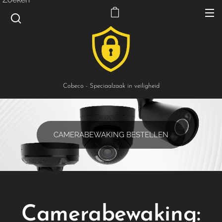
Cobeco - Speciaalzaak in veiligheid
CAMERABEWAKING BESTELLEN
Camerabewaking: