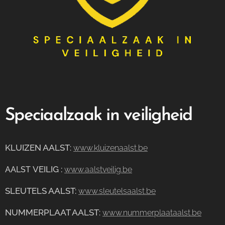
Speciaalzaak in veiligheid
KLUIZEN AALST
:
www.kluizenaalst.be
VEILIG
:
AALST
www.aalstveilig.be
SLEUTELS AALST:
www.sleutelsaalst.be
NUMMERPLAAT AALST
:
www.nummerplaataalst.be