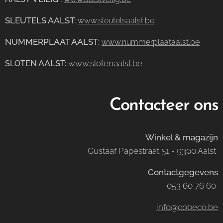
SLEUTELS AALST:
www.sleutelsaalst.be
NUMMERPLAAT AALST
:
www.nummerplaataalst.be
N AALST:
www.slotenaalst.be
SLOTE
Contacteer ons
Winkel & magazijn
Gustaaf Papestraat 51 - 9300 Aalst
Contactgegevens
053 60 76 60
info@cobeco.be