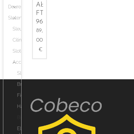
Abus
Deuren
FTS
Slotenmaker
96
Sleutels
89,
Cilinders
00
€
Sloten
Accessoires
Sleutelhangers
Brievenbussloten
Fietssloten
Hangsloten
Bijzetsloten
Elektrische