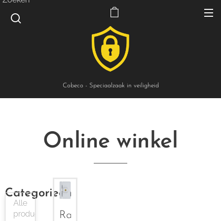
Cobeco - Speciaalzaak in veiligheid
Online winkel
Categorieën
Alle
producten
Raamslot