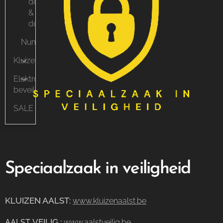
deuropeners
&
deurpompen
Nummerplaat
Kluizen
Elektronische
beveiliging
SALE
Speciaalzaak in veiligheid
KLUIZEN AALST
:
www.kluizenaalst.be
VEILIG
:
AALST
www.aalstveilig.be