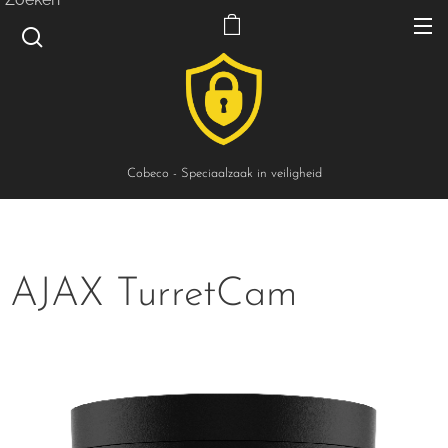
Cobeco - Speciaalzaak in veiligheid
AJAX TurretCam