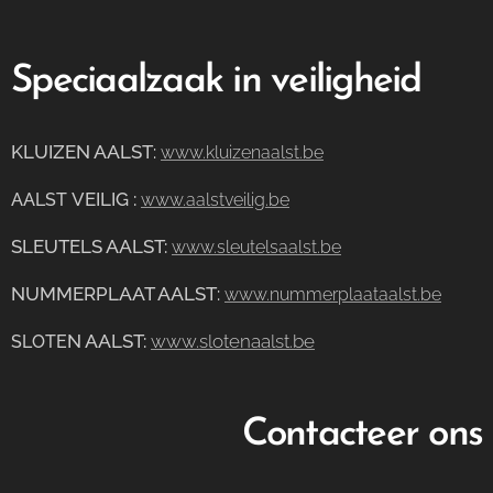
Speciaalzaak in veiligheid
KLUIZEN AALST
:
www.kluizenaalst.be
VEILIG
:
AALST
www.aalstveilig.be
SLEUTELS AALST:
www.sleutelsaalst.be
NUMMERPLAAT AALST
:
www.nummerplaataalst.be
N AALST:
www.slotenaalst.be
SLOTE
Contacteer ons