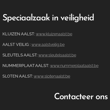
Speciaalzaak in veiligheid
KLUIZEN AALST
:
www.kluizenaalst.be
VEILIG
:
AALST
www.aalstveilig.be
SLEUTELS AALST:
www.sleutelsaalst.be
NUMMERPLAAT AALST
:
www.nummerplaataalst.be
N AALST:
www.slotenaalst.be
SLOTE
Contacteer ons