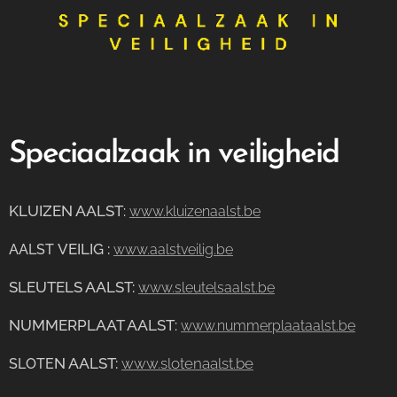
Speciaalzaak in veiligheid
KLUIZEN AALST
:
www.kluizenaalst.be
VEILIG
:
AALST
www.aalstveilig.be
SLEUTELS AALST:
www.sleutelsaalst.be
NUMMERPLAAT AALST
:
www.nummerplaataalst.be
N AALST:
www.slotenaalst.be
SLOTE