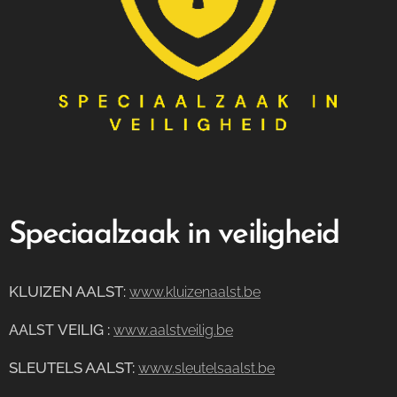
Speciaalzaak in veiligheid
KLUIZEN AALST
:
www.kluizenaalst.be
VEILIG
:
AALST
www.aalstveilig.be
SLEUTELS AALST:
www.sleutelsaalst.be