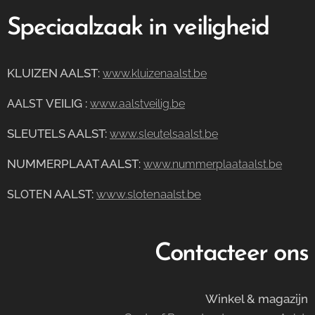
Speciaalzaak in veiligheid
KLUIZEN AALST
:
www.kluizenaalst.be
VEILIG
:
AALST
www.aalstveilig.be
SLEUTELS AALST:
www.sleutelsaalst.be
NUMMERPLAAT AALST
:
www.nummerplaataalst.be
N AALST:
www.slotenaalst.be
SLOTE
Contacteer ons
Winkel & magazijn