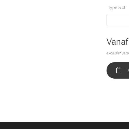
Type Slot
Vana
exclusief ver
T