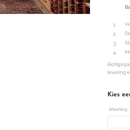
Ba
Ve
De
St
Mu
Richtprijz
levering e
Kies ee
Afwerking