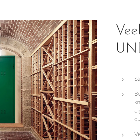
Veel
UN
Sl
Be
kn
ei
du
Ve