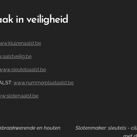
ak in veiligheid
ww.kluizenaalst.be
aalstveilig.be
www.sleutelsaalst.be
ALST
:
www.nummerplaataalst.be
w.slotenaalst.be
 inbraakwerende en houten
Slotenmaker: sleutels - ci
met d