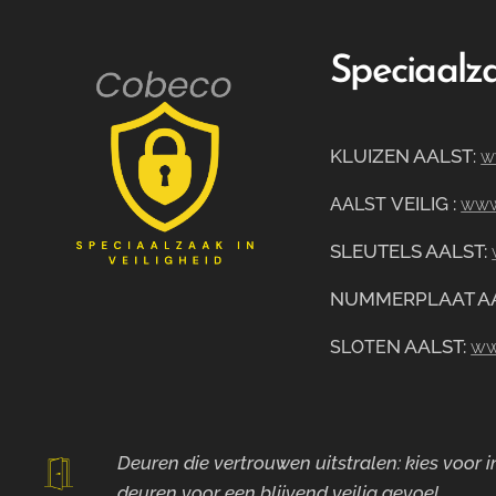
Speciaalza
KLUIZEN AALST
:
w
VEILIG
:
AALST
www.
SLEUTELS AALST:
NUMMERPLAAT A
N AALST:
ww
SLOTE
Deuren die vertrouwen uitstralen: kies voor
deuren voor
een blijvend veilig gevoel