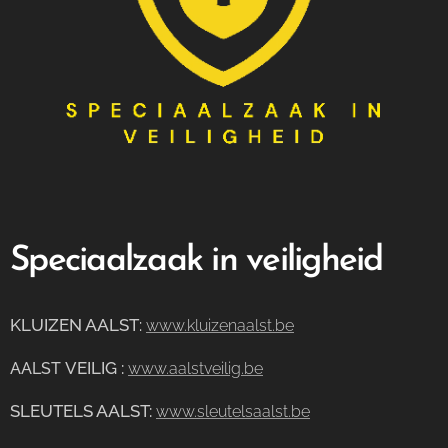
Speciaalzaak in veiligheid
KLUIZEN AALST
:
www.kluizenaalst.be
VEILIG
:
AALST
www.aalstveilig.be
SLEUTELS AALST:
www.sleutelsaalst.be