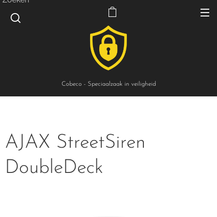
Cobeco - Speciaalzaak in veiligheid
AJAX StreetSiren
DoubleDeck