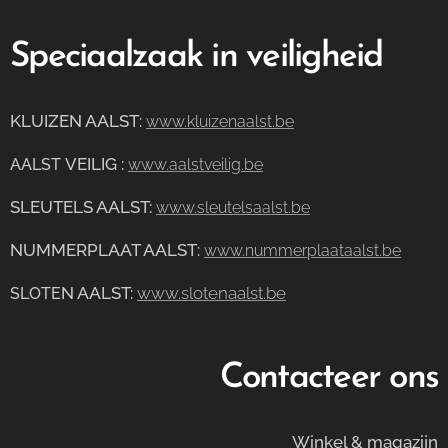
Speciaalzaak in veiligheid
KLUIZEN AALST
:
www.kluizenaalst.be
VEILIG
:
AALST
www.aalstveilig.be
SLEUTELS AALST:
www.sleutelsaalst.be
NUMMERPLAAT AALST
:
www.nummerplaataalst.be
N AALST:
www.slotenaalst.be
SLOTE
Contacteer ons
Winkel & magazijn