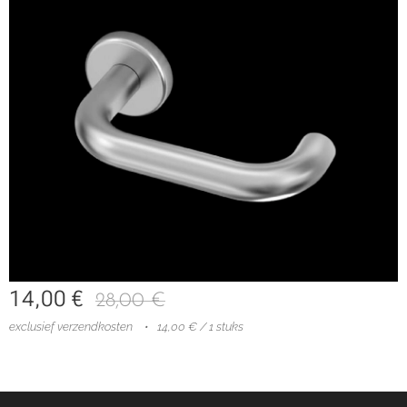
14,00
€
28,00
€
exclusief verzendkosten
14,00 € / 1 stuks