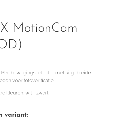
X MotionCam
hOD)
 PIR-bewegingsdetector met uitgebreide
den voor fotoverificatie.
e kleuren: wit - zwart
n variant: