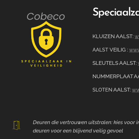
Speciaalza
KLUIZEN AALST
:
w
VEILIG
:
AALST
www.
SLEUTELS AALST:
NUMMERPLAAT A
N AALST:
ww
SLOTE
Deuren die vertrouwen uitstralen: kies voor
deuren voor
een blijvend veilig gevoel