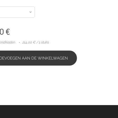
0
€
zendkosten
214,00 € / 1 stuks
OEVOEGEN AAN DE WINKELWAGEN