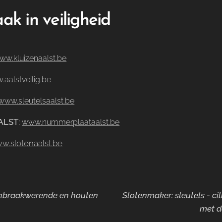
ak in veiligheid
ww.kluizenaalst.be
aalstveilig.be
www.sleutelsaalst.be
ALST
:
www.nummerplaataalst.be
w.slotenaalst.be
 inbraakwerende en houten
Slotenmaker: sleutels - ci
met d