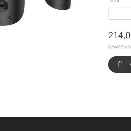
Kleur
214,0
exclusief ver
T