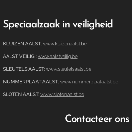
Speciaalzaak in veiligheid
KLUIZEN AALST
:
www.kluizenaalst.be
VEILIG
:
AALST
www.aalstveilig.be
SLEUTELS AALST:
www.sleutelsaalst.be
NUMMERPLAAT AALST
:
www.nummerplaataalst.be
N AALST:
www.slotenaalst.be
SLOTE
Contacteer ons