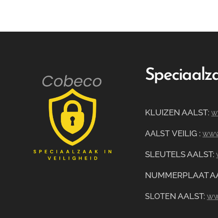
Speciaalza
KLUIZEN AALST
:
w
VEILIG
:
AALST
www.
SLEUTELS AALST:
NUMMERPLAAT A
N AALST:
ww
SLOTE