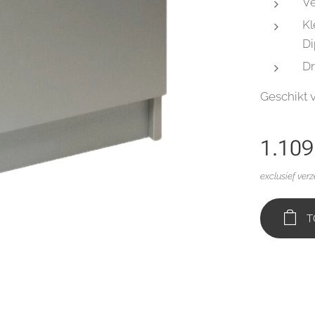
Ve
Kl
Di
Dr
Geschikt 
1.109
exclusief ver
T