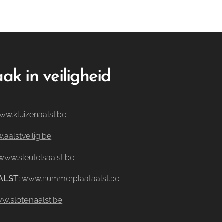
ak in veiligheid
ww.kluizenaalst.be
aalstveilig.be
www.sleutelsaalst.be
ALST
:
www.nummerplaataalst.be
w.slotenaalst.be