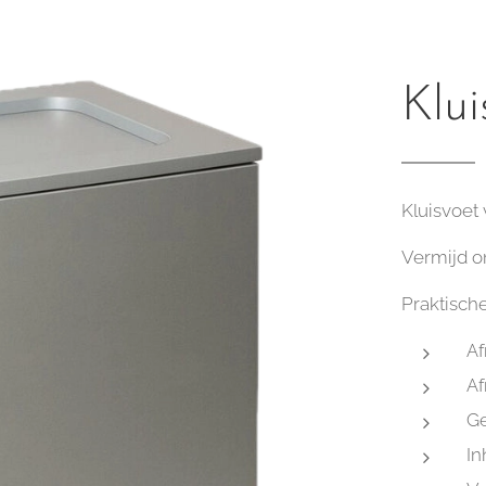
Klu
Kluisvoet
Vermijd o
Praktisch
Af
Af
Ge
In