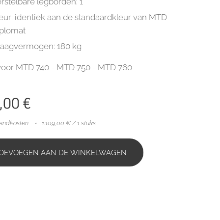
rstelbare legborden: 1
eur: identiek aan de standaardkleur van MTD
plomat
aagvermogen: 180 kg
voor MTD 740 - MTD 750 - MTD 760
,00
€
zendkosten
1.109,00 € / 1 stuks
OEVOEGEN AAN DE WINKELWAGEN