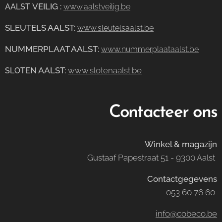
VEILIG
:
AALST
www.aalstveilig.be
SLEUTELS AALST:
www.sleutelsaalst.be
NUMMERPLAAT AALST
:
www.nummerplaataalst.be
N AALST:
www.slotenaalst.be
SLOTE
Contacteer ons
Winkel & magazijn
Gustaaf Papestraat 51 - 9300 Aalst
Contactgegevens
053 60 76 60
info@cobeco.be