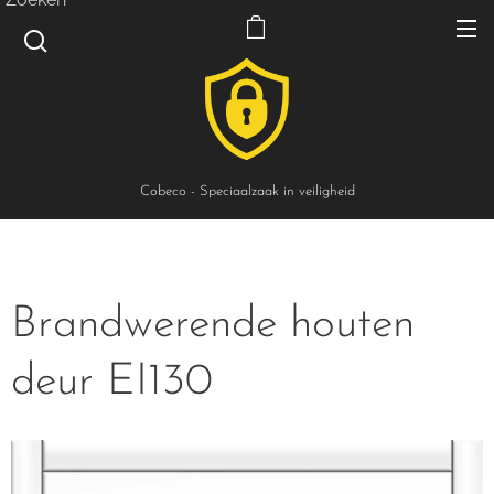
Cobeco - Speciaalzaak in veiligheid
Brandwerende houten
deur EI130