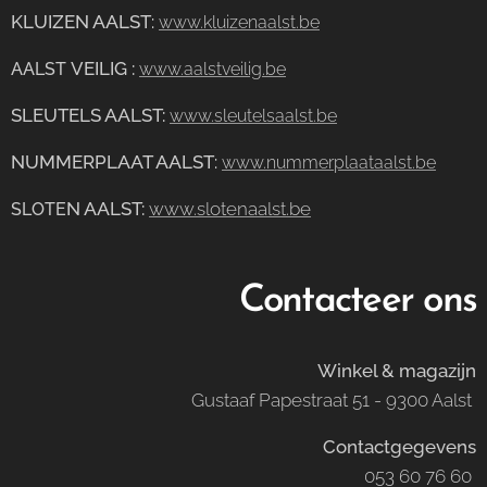
KLUIZEN AALST
:
www.kluizenaalst.be
VEILIG
:
AALST
www.aalstveilig.be
SLEUTELS AALST:
www.sleutelsaalst.be
NUMMERPLAAT AALST
:
www.nummerplaataalst.be
N AALST:
www.slotenaalst.be
SLOTE
Contacteer ons
Winkel & magazijn
Gustaaf Papestraat 51 - 9300 Aalst
Contactgegevens
053 60 76 60