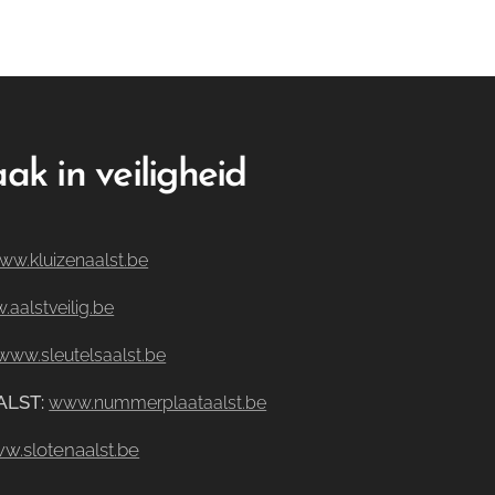
ak in veiligheid
ww.kluizenaalst.be
aalstveilig.be
www.sleutelsaalst.be
ALST
:
www.nummerplaataalst.be
w.slotenaalst.be