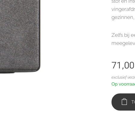
stof en i
vingerafd
gezinnen,
Zelfs bij 
meegeleve
71,00
exclusief ver
Op voorraa
T