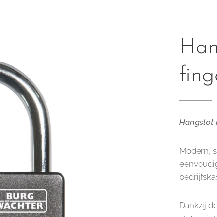
Hang
fing
Hangslot 
Modern, sn
eenvoudig
bedrijfska
Dankzij de