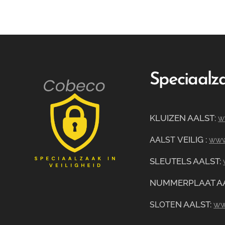
Speciaalza
KLUIZEN AALST
:
w
VEILIG
:
AALST
www.
SLEUTELS AALST:
NUMMERPLAAT A
N AALST:
ww
SLOTE