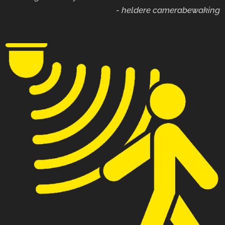
- heldere camerabewaking