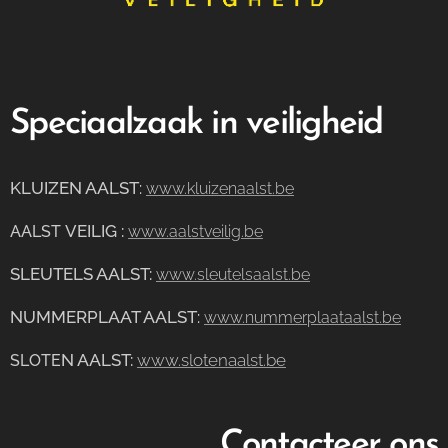
Speciaalzaak in veiligheid
KLUIZEN AALST
:
www.kluizenaalst.be
VEILIG
:
AALST
www.aalstveilig.be
SLEUTELS AALST:
www.sleutelsaalst.be
NUMMERPLAAT AALST
:
www.nummerplaataalst.be
N AALST:
www.slotenaalst.be
SLOTE
Contacteer ons