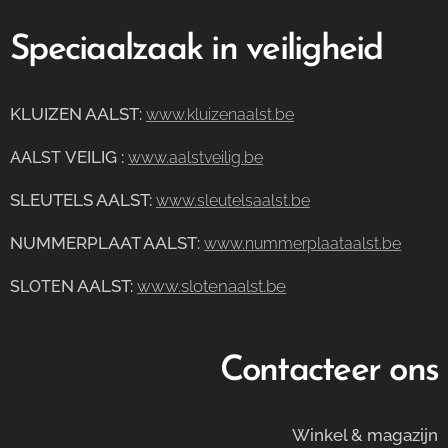
Speciaalzaak in veiligheid
KLUIZEN AALST
:
www.kluizenaalst.be
VEILIG
:
AALST
www.aalstveilig.be
SLEUTELS AALST:
www.sleutelsaalst.be
NUMMERPLAAT AALST
:
www.nummerplaataalst.be
N AALST:
www.slotenaalst.be
SLOTE
Contacteer ons
Winkel & magazijn