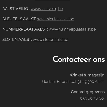
VEILIG
:
AALST
www.aalstveilig.be
SLEUTELS AALST:
www.sleutelsaalst.be
NUMMERPLAAT AALST
:
www.nummerplaataalst.be
N AALST:
www.slotenaalst.be
SLOTE
Contacteer ons
Winkel & magazijn
Gustaaf Papestraat 51 - 9300 Aalst
Contactgegevens
053 60 76 60