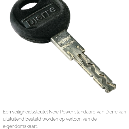
Een veiligheidssleutel New Power standaard van Dierre kan
uitsluitend besteld worden op vertoon van de
eigendomskaart.