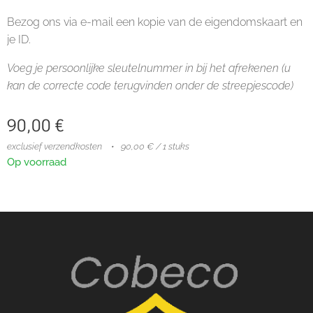
Bezog ons via e-mail een kopie van de eigendomskaart en
je ID.
Voeg je persoonlijke sleutelnummer in bij het afrekenen (u
kan de correcte code terugvinden onder de streepjescode)
90,00
€
exclusief verzendkosten
90,00 € / 1 stuks
Op voorraad