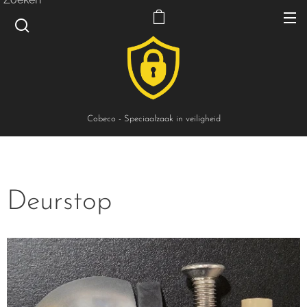
Cobeco - Speciaalzaak in veiligheid
Deurstop