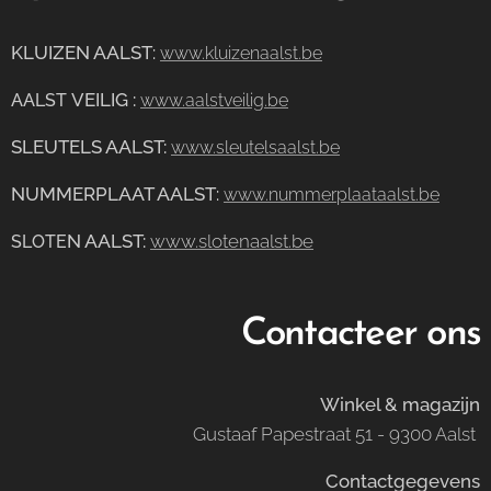
KLUIZEN AALST
:
www.kluizenaalst.be
VEILIG
:
AALST
www.aalstveilig.be
SLEUTELS AALST:
www.sleutelsaalst.be
NUMMERPLAAT AALST
:
www.nummerplaataalst.be
N AALST:
www.slotenaalst.be
SLOTE
Contacteer ons
Winkel & magazijn
Gustaaf Papestraat 51 - 9300 Aalst
Contactgegevens