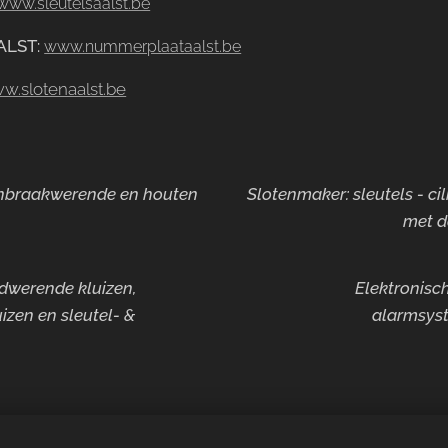
www.sleutelsaalst.be
ALST
:
www.nummerplaataalst.be
w.slotenaalst.be
 inbraakwerende en houten
Slotenmaker: sleutels - ci
met d
ndwerende kluizen,
Elektronisch
izen en sleutel- &
alarmsyst