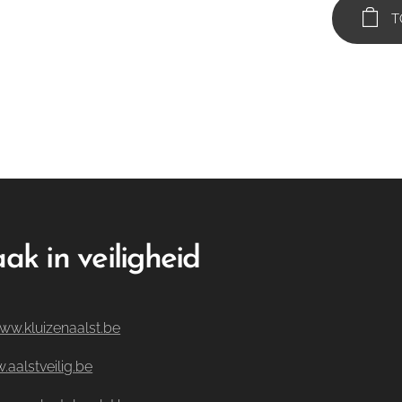
T
ak in veiligheid
ww.kluizenaalst.be
aalstveilig.be