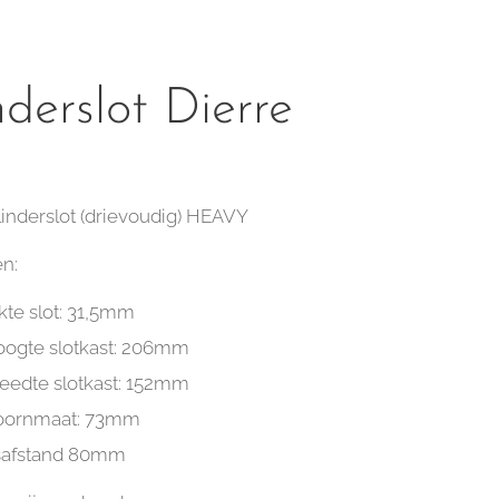
nderslot Dierre
linderslot (drievoudig) HEAVY
n:
kte slot: 31,5mm
ogte slotkast: 206mm
eedte slotkast: 152mm
oornmaat: 73mm
safstand 80mm