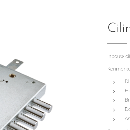
Cili
Inbouw ci
Kenmerke
Di
Ho
Br
D
A