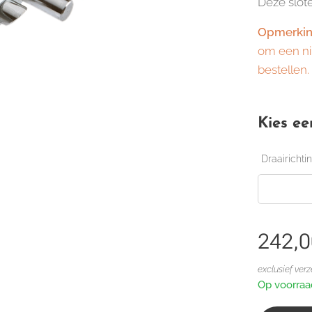
Deze slot
Opmerki
om een nie
bestellen
Kies ee
Draairichti
242,0
exclusief ver
Op voorraa