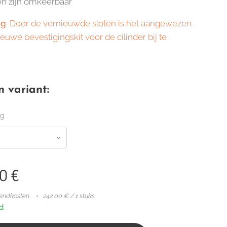
en zijn omkeerbaar
ng
: Door de vernieuwde sloten is het aangewezen
uwe bevestigingskit voor de cilinder bij te
.
n variant:
ng
0
€
zendkosten
242,00 € / 1 stuks
d