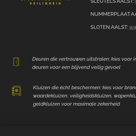
SLEUTELS AALST:
NUMMERPLAAT A
N AALST:
ww
SLOTE
Deuren die vertrouwen uitstralen: kies voor
deuren voor
een blijvend veilig gevoel
Kluizen die écht beschermen: kies voor bra
waardekluizen, veiligheidskluizen, wapenklu
geldkluizen voor maximale zekerheid