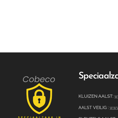
Speciaalza
KLUIZEN AALST
:
w
VEILIG
:
AALST
www.