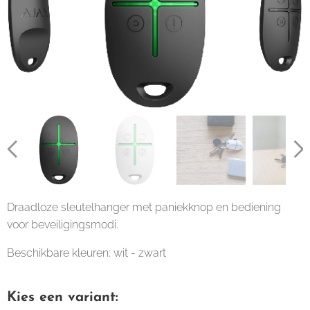
Draadloze sleutelhanger met paniekknop en bediening
voor beveiligingsmodi.
Beschikbare kleuren: wit - zwart
Kies een variant: