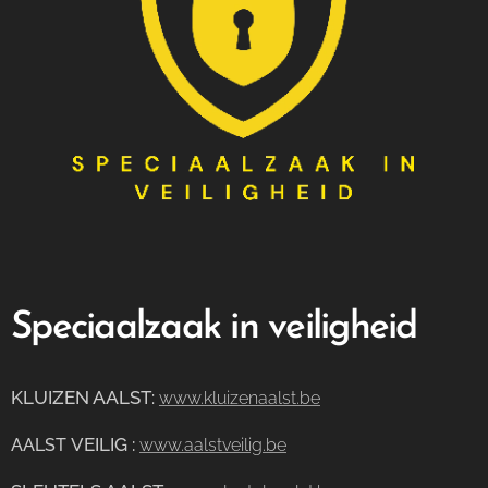
Speciaalzaak in veiligheid
KLUIZEN AALST
:
www.kluizenaalst.be
VEILIG
:
AALST
www.aalstveilig.be