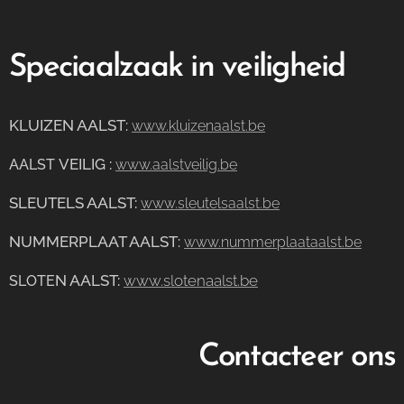
Speciaalzaak in veiligheid
KLUIZEN AALST
:
www.kluizenaalst.be
VEILIG
:
AALST
www.aalstveilig.be
SLEUTELS AALST:
www.sleutelsaalst.be
NUMMERPLAAT AALST
:
www.nummerplaataalst.be
N AALST:
www.slotenaalst.be
SLOTE
Contacteer ons