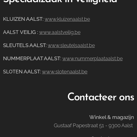
KLUIZEN AALST
:
www.kluizenaalst.be
VEILIG
:
AALST
www.aalstveilig.be
SLEUTELS AALST:
www.sleutelsaalst.be
NUMMERPLAAT AALST
:
www.nummerplaataalst.be
N AALST:
www.slotenaalst.be
SLOTE
Contacteer ons
Winkel & magazijn
Gustaaf Papestraat 51 - 9300 Aalst