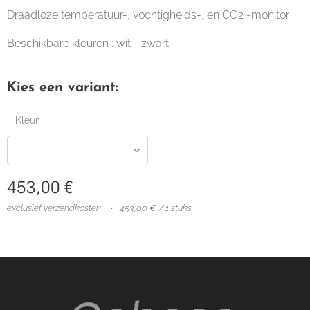
Draadloze temperatuur-, vochtigheids-, en CO2 -monitor
Beschikbare kleuren : wit - zwart
Kies een variant:
Kleur
453,00
€
exclusief verzendkosten
453,00 € / 1 stuks