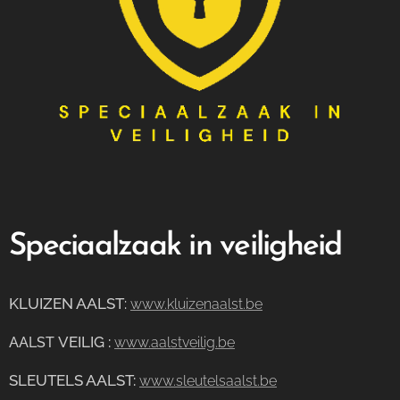
Speciaalzaak in veiligheid
KLUIZEN AALST
:
www.kluizenaalst.be
VEILIG
:
AALST
www.aalstveilig.be
SLEUTELS AALST:
www.sleutelsaalst.be