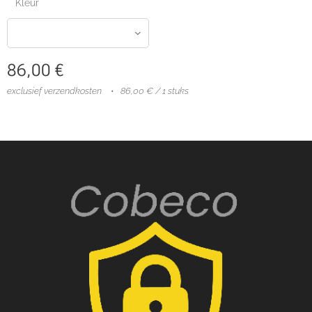
Kleur
86,00
€
exclusief verzendkosten
86,00 € / 1 stuks