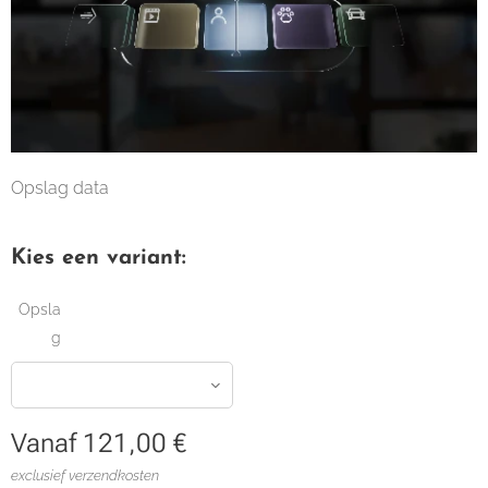
Opslag data
Kies een variant:
Opsla
g
Vanaf
121,00
€
exclusief verzendkosten