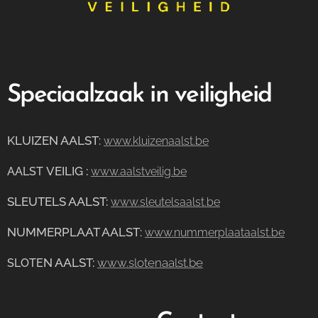
Speciaalzaak in veiligheid
KLUIZEN AALST
:
www.kluizenaalst.be
VEILIG
:
AALST
www.aalstveilig.be
SLEUTELS AALST:
www.sleutelsaalst.be
NUMMERPLAAT AALST
:
www.nummerplaataalst.be
N AALST:
www.slotenaalst.be
SLOTE