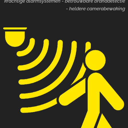
krachtige alarmsystemen - betrouwbare branddetectie
- heldere camerabewaking