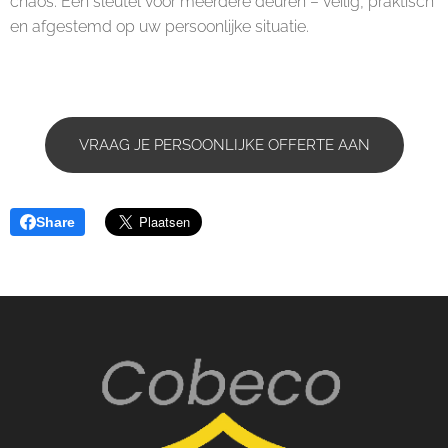
chaos. Eén sleutel voor meerdere deuren – veilig, praktisch
en afgestemd op uw persoonlijke situatie.
VRAAG JE PERSOONLIJKE OFFERTE AAN
Share