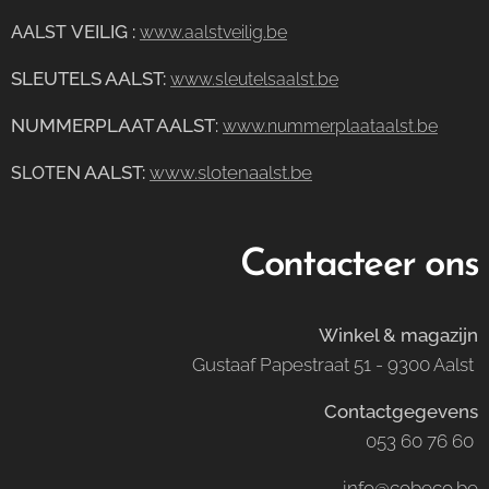
VEILIG
:
AALST
www.aalstveilig.be
SLEUTELS AALST:
www.sleutelsaalst.be
NUMMERPLAAT AALST
:
www.nummerplaataalst.be
N AALST:
www.slotenaalst.be
SLOTE
Contacteer ons
Winkel & magazijn
Gustaaf Papestraat 51 - 9300 Aalst
Contactgegevens
053 60 76 60
info@cobeco.be