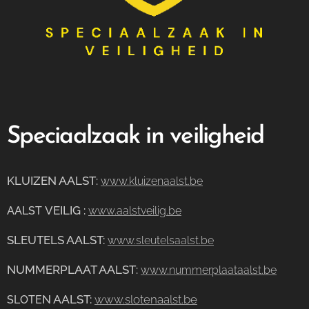
Speciaalzaak in veiligheid
KLUIZEN AALST
:
www.kluizenaalst.be
VEILIG
:
AALST
www.aalstveilig.be
SLEUTELS AALST:
www.sleutelsaalst.be
NUMMERPLAAT AALST
:
www.nummerplaataalst.be
N AALST:
www.slotenaalst.be
SLOTE