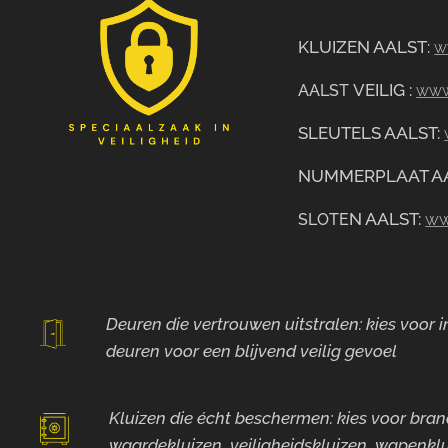
KLUIZEN AALST
:
w
VEILIG
:
AALST
www.
SLEUTELS AALST:
NUMMERPLAAT A
N AALST:
ww
SLOTE
Deuren die vertrouwen uitstralen: kies voor
deuren voor
een blijvend veilig gevoel
Kluizen die écht beschermen: kies voor bra
waardekluizen, veiligheidskluizen, wapenklu