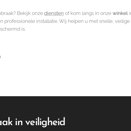
nbraak? Bekijk onze
diensten
of kom langs in onze
winkel
i
n professionele installatie. Wij helpen u met snelle, veili
schermd is.
ak in veiligheid