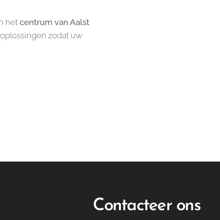
n het
centrum van Aalst
ge oplossingen zodat uw
Contacteer ons