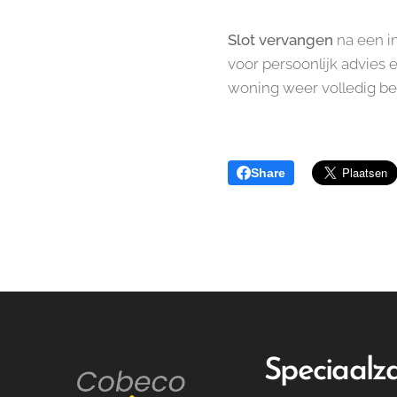
Slot vervangen
na een i
voor persoonlijk advies e
woning weer volledig be
Share
Speciaalza