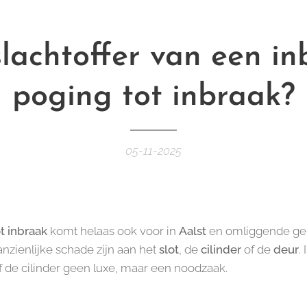
slachtoffer van een in
poging tot inbraak?
05-11-2025
t inbraak
komt helaas ook voor in
Aalst
en omliggende gem
anzienlijke schade zijn aan het
slot
, de
cilinder
of de
deur
.
f de cilinder geen luxe, maar een noodzaak.