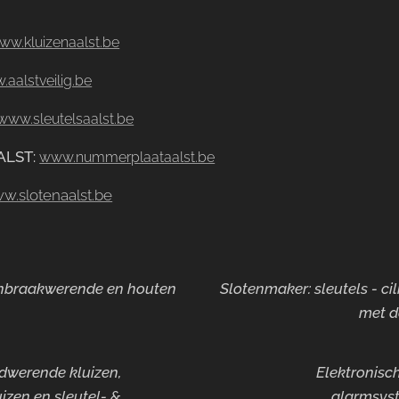
ww.kluizenaalst.be
aalstveilig.be
www.sleutelsaalst.be
ALST
:
www.nummerplaataalst.be
w.slotenaalst.be
 inbraakwerende en houten
Slotenmaker: sleutels - ci
met d
ndwerende kluizen,
Elektronisch
izen en sleutel- &
alarmsyst