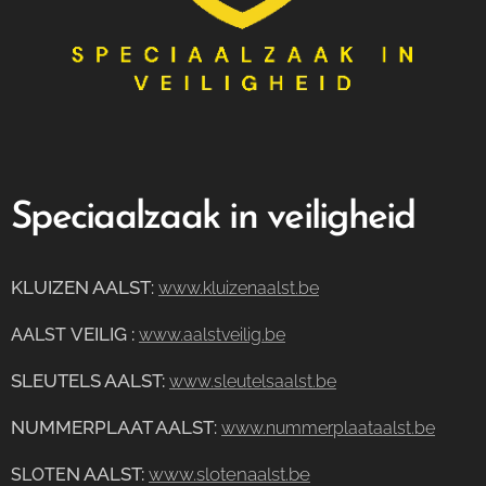
Speciaalzaak in veiligheid
KLUIZEN AALST
:
www.kluizenaalst.be
VEILIG
:
AALST
www.aalstveilig.be
SLEUTELS AALST:
www.sleutelsaalst.be
NUMMERPLAAT AALST
:
www.nummerplaataalst.be
N AALST:
www.slotenaalst.be
SLOTE