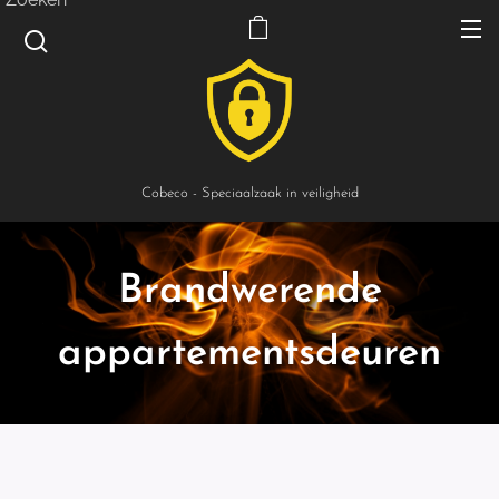
Cobeco - Speciaalzaak in veiligheid
Brandwerende
appartementsdeuren