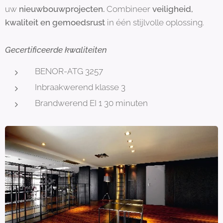
uw
nieuwbouwprojecten.
Combineer
veiligheid,
kwaliteit en
gemoedsrust
in één stijlvolle oplossing.
Gecertificeerde kwaliteiten
BENOR-ATG 3257
Inbraakwerend klasse 3
Brandwerend EI 1 30 minuten