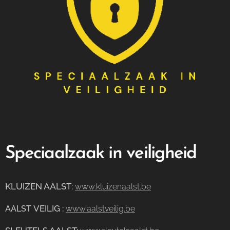
Speciaalzaak in veiligheid
KLUIZEN AALST
:
www.kluizenaalst.be
VEILIG
:
AALST
www.aalstveilig.be