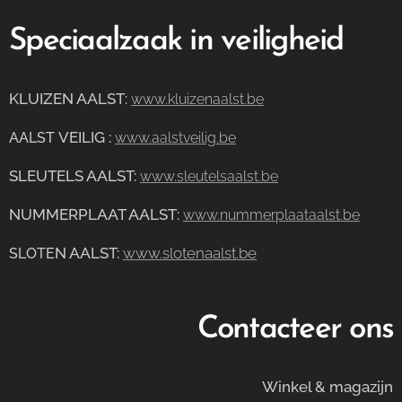
Speciaalzaak in veiligheid
KLUIZEN AALST
:
www.kluizenaalst.be
VEILIG
:
AALST
www.aalstveilig.be
SLEUTELS AALST:
www.sleutelsaalst.be
NUMMERPLAAT AALST
:
www.nummerplaataalst.be
N AALST:
www.slotenaalst.be
SLOTE
Contacteer ons
Winkel & magazijn